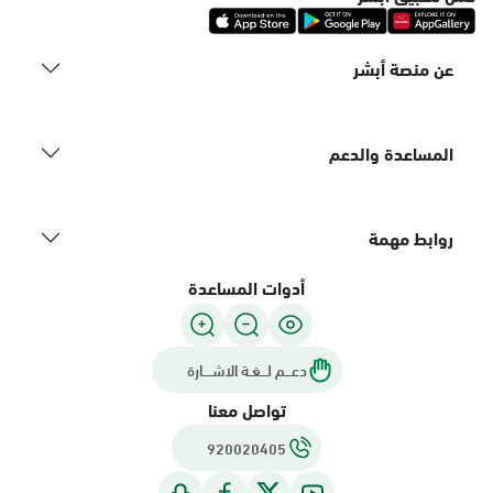
عن منصة أبشر
المساعدة والدعم
روابط مهمة
أدوات المساعدة
دعـــم لـــغـة الاشــــارة
تواصل معنا
920020405