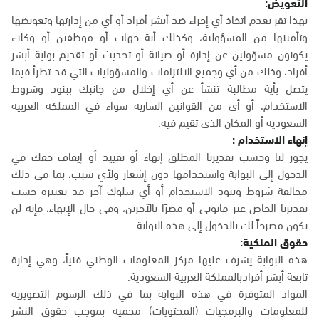
التعويض:
بهذا تقر بعدم اتخاذ أي إجراء ضد أبشر أفراد أو أي من إدارتها وتعويضها
وتأمينها من المسؤولية، وكذلك أية جهات أو موظفين أو وكلاء
يكونون مسؤولين عن إدارة أو صيانة أو تحديث أو تقديم بوابة أبشر
أفراد، وذلك من أي وجميع الالتزامات والمسؤوليات التي قد تطرأ فيما
يتصل بأية مطالبة تنشأ عن أي إخلال من جانبك ببنود وشروط
الاستخدام، أو أي من القوانين السارية سواء في المملكة العربية
السعودية أو المكان الذي تقيم فيه.
إنهاء الاستخدام :
يجوز لنا وحسب تقديرنا المطلق إنهاء أو تقييد أو إيقاف حقك في
الدخول إلى البوابة واستخدامها دون إشعار ولأي سبب، بما في ذلك
مخالفة شروط وبنود الاستخدام أو أي سلوك آخر قد نعتبره حسب
تقديرنا الخاص غير قانوني أو مضرًا بالآخرين، وفي حال الإنهاء، فإنه لن
يكون مصرحاً لك بالدخول إلى هذه البوابة.
حقوق الملكية:
هذه البوابة يشرف عليها مركز المعلومات الوطني فنياً، وهي إدارة
تابعة أبشر أفرادبالمملكة العربية السعودية.
المواد المتوفرة في هذه البوابة بما في ذلك الرسوم التصويرية
للمعلومات والبرمجيات (المحتويات) محمية بموجب حقوق النشر