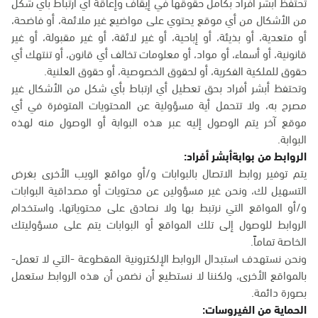
تحتفظ أبشر أفراد بكامل حقوقها في إيقاف وإعاقة أي ارتباط بأي شكل
من الأشكال من أي موقع يحتوي على مواضيع غير ملائمة، أو فاضحة،
أو متعدية، أو بذيئة، أو إباحية، أو غير لائقة، أو غير مقبولة، أو غير
قانونية، أو أسماء، أو مواد، أو معلومات تخالف أي قانون، أو تنتهك أي
حقوق للملكية الفكرية، أو لحقوق الخصوصية، أو حقوق العلنية.
وتحتفظ أبشر أفراد بحق تعطيل أي ارتباط بأي شكل من الأشكال غير
مصرح به، ولا تتحمل أية مسؤولية عن المحتويات المتوفرة في أي
موقع آخر يتم الوصول إليه عبر هذه البوابة أو الوصول منه لهذه
البوابة.
الروابط من بوابةأبشر أفراد:
يتم توفير روابط الاتصال بالبوابات و/أو مواقع الويب الأخرى بغرض
التسهيل لك، ونحن غير مسؤولين عن محتويات أو مصداقية البوابات
و/أو المواقع التي نرتبط بها ولا نصادق على محتوياتها، واستخدام
الروابط للوصول إلى تلك المواقع أو البوابات يتم على مسؤوليتك
الخاصة تماماً.
ونحن نستهدف استبدال الروابط الإلكترونية المقطوعة -التي لا تعمل-
بالمواقع الأخرى، ولكننا لا نستطيع أن نضمن أن هذه الروابط ستعمل
بصورة دائمة.
الحماية من الفيروسات: