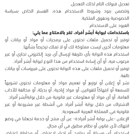
تعديل قبولك التام لذلك التعديل.
وتتضمن بنود وشروط الاستخدام هذه، القسم الخاص بسياسة
الخصوصية وحقوق الملكية.
القيود على الاستخدام:
باستخدامك لبوابة أبشر أفراد، تقر بالامتناع عما يلي:
توفير أو تحميل ملفات تحتوى على برمجيات أو مواد أو بيانات أو
معلومات أخرى ليست مملوكة لك أو لا تملك ترخيصاً بشأنها.
استخدام هذه البوابة بأي طريقة لإرسال أي بريد إلكتروني تجاري أو غير
مرغوب فيه، أو أي إساءة استخدام من هذا النوع لبوابة أبشر أفراد.
توفير أو تحميل ملفات على هذه البوابة تحتوى على فيروسات أو بيانات
تالفة.
نشر أو إعلان أو توزيع أو تعميم مواد أو معلومات تحتوي تشويهاً
للسمعة أو انتهاكاً للقوانين، أو مواد إباحية، أو بذيئة، أو مخالفة للآداب
العامة، أو أي مواد أو معلومات غير قانونية من خلال بوابةأبشر أفراد.
الاشتراك من خلال بوابة أبشر أفراد في أنشطة غير مشروعة أو غير
قانونية في المملكة العربية السعودية.
الإعلان -على بوابة أبشر أفرادة- عن أي منتج أو خدمة تجعلنا في وضع
انتهاك لأي قانون أو نظام مطبق في أي مجال.
استخدام أي وسيلة أو برنامج أو إجراء لاعتراض أو محاولة اعتراض