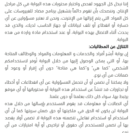
إننا نبذل كل الجهود لفحص واختبار محتويات هذه البوابة في كل مراحل
الإنتاج، وننصحك بأن تقوم دائماً بتشغيل برنامج مضاد للفيروسات على
كل المواد التي يتم إنزالها من الإنترنت، ونحن لا نعتبر مسؤولين عن أي
خسارة أو انقطاع أو تلف لبياناتك أو جهاز الحاسب لديك، والذي قد
يحدث أثناء الاتصال بهذه البوابة، أو عند استخدام مادة واردة من هذه
البوابة.
التنازل عن المطالبات:
إن بوابة أبشر أفراد والخدمات و المعلومات والمواد والوظائف المتاحة
بها، أو التي يمكن الوصول إليها من خلال البوابة تُوفر لاستخدامكم
الشخصي "كما هي" و"كما هي متاحة" دون أي إقرار أو وعود أو
ضمانات من أي نوع.
ولا يمكننا أن نضمن أو أن نتحمل المسؤولية عن أي انقطاعات أو أخطاء
أو تجاوزات قد تنشأ عن استخدام هذه البوابة أو محتوياتها أو أي موقع
يرتبط بها، سواء كان ذلك بعلمنا أو دون علمنا.
أي اتصالات أو معلومات قد يقوم المستخدم بإرسالها من خلال هذه
البوابة لن يكون له الحق في ملكيتها أو حق ضمان سريتها كما أن أي
استخدام أو استخدام تفاعلي تتضمنه هذه البوابة لا تضمن أولا يقصد
بها أن تضمن للمستخدم أي حقوق أو تراخيص أو أية امتيازات من أي
نوع.