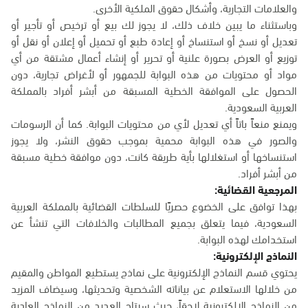
والعلامات التجارية، وأشكال حقوق الملكية الأخرى.
وباستثناء ما يبين خلاف ذلك، لا يجوز لك بيع أو ترخيص أو تأجير أو
تعديل أو نسخ أو استنساخ أو إعادة طبع أو تحميل أو إعلان أو نقل أو
توزيع أو العرض بصورة علنية أو تحرير أو إنشاء أعمال مشتقة من أي
مواد أو محتويات من هذه البوابة للجمهور أو لأغراض تجارية، دون
الحصول على الموافقة الخطية المسبقة من أبشر أفراد بالمملكة
العربية السعودية.
ويمنع منعاً باتاً أي تعديل لأي من محتويات البوابة. كما أن الرسومات
والصور في هذه البوابة محمية بموجب حقوق النشر، ولا يجوز
استنساخها أو استغلالها بأية طريقة كانت، دون موافقة خطية مسبقة
من أبشر أفراد.
المرجعية القضائية:
بهذا توافق على الخضوع حصريًا للسلطات القضائية بالمملكة العربية
السعودية، فيما يتعلق بجميع المطالبات والخلافات التي تنشأ عن
استخدامك لهذه البوابة.
النماذج الإلكترونية:
يحتوي قسم النماذج الإلكترونية على نماذج يستطيع المواطن والمقيم
من خلالها الاستعلام عن بياناته الشخصية وتحديثها، وسيضاف المزيد
من النماذج الإلكترونية لاحقاً، حيث سيتاح العديد من النماذج العادية