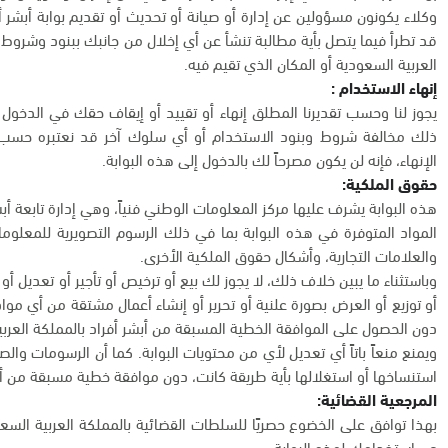
وكلاء يكونون مسؤولين عن إدارة أو صيانة أو تحديث أو تقديم بوابة أبشر 
قد تطرأ فيما يتصل بأية مطالبة تنشأ عن أي إخلال من جانبك ببنود وشروط ا
العربية السعودية أو المكان الذي تقيم فيه.
إنهاء الاستخدام :
يجوز لنا وحسب تقديرنا المطلق إنهاء أو تقييد أو إيقاف حقك في الدخول
ذلك مخالفة شروط وبنود الاستخدام أو أي سلوك آخر قد نعتبره حسب تقد
الإنهاء، فإنه لن يكون مصرحاً لك بالدخول إلى هذه البوابة.
حقوق الملكية:
هذه البوابة يشرف عليها مركز المعلومات الوطني فنياً، وهي إدارة تابعة أبش
المواد المتوفرة في هذه البوابة بما في ذلك الرسوم التصويرية للمعلو
والعلامات التجارية، وأشكال حقوق الملكية الأخرى.
وباستثناء ما يبين خلاف ذلك، لا يجوز لك بيع أو ترخيص أو تأجير أو تعديل أ
أو توزيع أو العرض بصورة علنية أو تحرير أو إنشاء أعمال مشتقة من أي مواد
دون الحصول على الموافقة الخطية المسبقة من أبشر أفراد بالمملكة العربي
ويمنع منعاً باتاً أي تعديل لأي من محتويات البوابة. كما أن الرسومات وا
استنساخها أو استغلالها بأية طريقة كانت، دون موافقة خطية مسبقة من أب
المرجعية القضائية:
بهذا توافق على الخضوع حصريًا للسلطات القضائية بالمملكة العربية السعو
عن استخدامك لهذه البوابة.