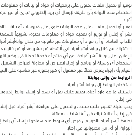
توفير أو تحميل ملفات تحتوى على برمجيات أو مواد أو بيانات أو معلومات 
استخدام هذه البوابة بأي طريقة لإرسال أي بريد إلكتروني تجاري أو غير مرغ
أفراد.
توفير أو تحميل ملفات على هذه البوابة تحتوى على فيروسات أو بيانات تالف
نشر أو إعلان أو توزيع أو تعميم مواد أو معلومات تحتوي تشويهاً للسمعة أو 
للآداب العامة، أو أي مواد أو معلومات غير قانونية من خلال بوابةأبشر أفرا
الاشتراك من خلال بوابة أبشر أفراد في أنشطة غير مشروعة أو غير قانونية 
الإعلان -على بوابة أبشر أفرادة- عن أي منتج أو خدمة تجعلنا في وضع ان
استخدام أي وسيلة أو برنامج أو إجراء لاعتراض أو محاولة اعتراض التشغيل ال
القيام بأي إجراء يفرض حملاً غير معقول أو كبير بصورة غير مناسبة على البنية 
الروابط من وإلى بوابتنا
استخدام الروابط إلى بوابة أبشر أفراد:
باستثناء ما هو وارد أدناه، يمتنع عليك نقل أو نسخ أو إنشاء روابط إلكترون
في إطار.
يجب عليك تقديم طلب محدد، والحصول على موافقة أبشر أفراد قبل إنشاء رو
في إطار، أو الاشتراك في أية نشاطات مماثلة.
تحتفظ أبشر أفراد بالحق في فرض أي شروط عند سماحها بإنشاء أي رابط إل
البوابة، أو أي من محتوياتها في إطار.
لا تعتبر أبشر أفراد بأي حال من الأحوال مشاركة أو مرتبطة بأي شكل كان 