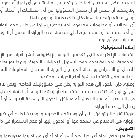
لاستخدامكم الشخصي "كما هي" و"كما هي متاحة" دون أي إقرار أو وعود أ
ولا يمكننا أن نضمن أو أن نتحمل المسؤولية عن أي انقطاعات أو أخطاء أو 
أو أي موقع يرتبط بها، سواء كان ذلك بعلمنا أو دون علمنا.
أي اتصالات أو معلومات قد يقوم المستخدم بإرسالها من خلال هذه البواب
أن أي استخدام أو استخدام تفاعلي تتضمنه هذه البوابة لا تضمن أولا ي
امتيازات من أي نوع.
إخلاء المسؤولية:
الخدمات الإلكترونية التي تقدمها البوابة الإلكترونية أبشر أفراد عبر
الحكومية المختلفة تقدم فقط لتسهيل الإجراءات اليدوية؛ وبهذا تقر بعل
للتدخل أو الاعتراض بواسطة الغير، وأن البوابة لا تستبدل المعلومات المت
الإدارية يمكن اتخاذها مباشرة أمام الجهات المختصة.
وعليه، فإن اللجوء إلى هذه البوابة يظل على مسؤوليتك الخاصة، ونحن لا 
من أي نوع قد تتكبده بسبب استخدامك أو زيارتك للبوابة، أو اعتمادك على أي
في التشغيل، أو تعثر الاتصال، أو مشاكل الدخول إلى شبكة الإنترنت، أو 
يدخل إلى هذه البوابة.
وبهذا تقر هنا وتوافق على أن وسيلتكم الحصرية والوحيدة لعلاج أي ض
البوابة هي الامتناع عن استخدامها أو الدخول إليها أو عدم الاستمرار في ذ
التعويض:
بهذا تقر بعدم اتخاذ أي إجراء ضد أبشر أفراد أو أي من إدارتها وتعويضها