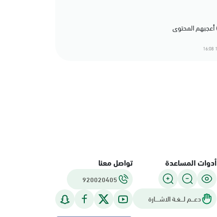
1
أدوات المساعدة
تواصل معنا
920020405
دعـــم لـــغـة الاشــــارة