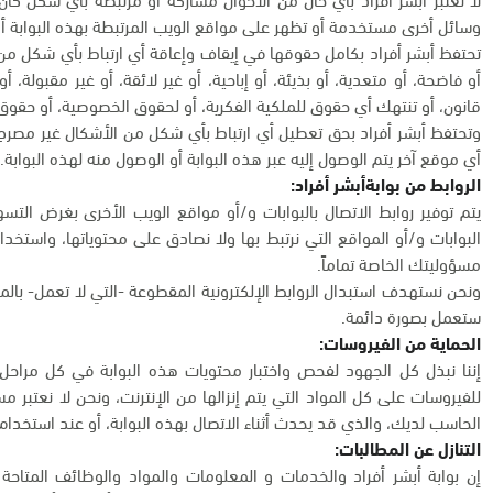
وسائل أخرى مستخدمة أو تظهر على مواقع الويب المرتبطة بهذه البوابة أو
تحتفظ أبشر أفراد بكامل حقوقها في إيقاف وإعاقة أي ارتباط بأي شكل م
أو فاضحة، أو متعدية، أو بذيئة، أو إباحية، أو غير لائقة، أو غير مقبولة، 
قانون، أو تنتهك أي حقوق للملكية الفكرية، أو لحقوق الخصوصية، أو حقوق 
وتحتفظ أبشر أفراد بحق تعطيل أي ارتباط بأي شكل من الأشكال غير مصرح 
أي موقع آخر يتم الوصول إليه عبر هذه البوابة أو الوصول منه لهذه البوابة.
الروابط من بوابةأبشر أفراد:
يتم توفير روابط الاتصال بالبوابات و/أو مواقع الويب الأخرى بغرض ال
البوابات و/أو المواقع التي نرتبط بها ولا نصادق على محتوياتها، واستخدا
مسؤوليتك الخاصة تماماً.
ونحن نستهدف استبدال الروابط الإلكترونية المقطوعة -التي لا تعمل- بالمو
ستعمل بصورة دائمة.
الحماية من الفيروسات:
إننا نبذل كل الجهود لفحص واختبار محتويات هذه البوابة في كل مراحل ا
للفيروسات على كل المواد التي يتم إنزالها من الإنترنت، ونحن لا نعتبر م
الحاسب لديك، والذي قد يحدث أثناء الاتصال بهذه البوابة، أو عند استخدام 
التنازل عن المطالبات:
إن بوابة أبشر أفراد والخدمات و المعلومات والمواد والوظائف المتاحة ب