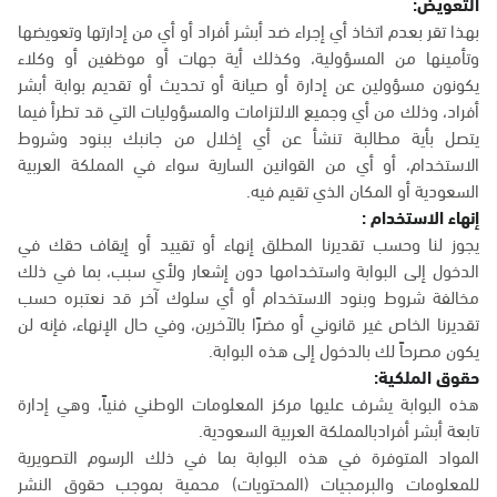
التعويض:
بهذا تقر بعدم اتخاذ أي إجراء ضد أبشر أفراد أو أي من إدارتها وتعويضها
وتأمينها من المسؤولية، وكذلك أية جهات أو موظفين أو وكلاء
يكونون مسؤولين عن إدارة أو صيانة أو تحديث أو تقديم بوابة أبشر
أفراد، وذلك من أي وجميع الالتزامات والمسؤوليات التي قد تطرأ فيما
يتصل بأية مطالبة تنشأ عن أي إخلال من جانبك ببنود وشروط
الاستخدام، أو أي من القوانين السارية سواء في المملكة العربية
السعودية أو المكان الذي تقيم فيه.
إنهاء الاستخدام :
يجوز لنا وحسب تقديرنا المطلق إنهاء أو تقييد أو إيقاف حقك في
الدخول إلى البوابة واستخدامها دون إشعار ولأي سبب، بما في ذلك
مخالفة شروط وبنود الاستخدام أو أي سلوك آخر قد نعتبره حسب
تقديرنا الخاص غير قانوني أو مضرًا بالآخرين، وفي حال الإنهاء، فإنه لن
يكون مصرحاً لك بالدخول إلى هذه البوابة.
حقوق الملكية:
هذه البوابة يشرف عليها مركز المعلومات الوطني فنياً، وهي إدارة
تابعة أبشر أفرادبالمملكة العربية السعودية.
المواد المتوفرة في هذه البوابة بما في ذلك الرسوم التصويرية
للمعلومات والبرمجيات (المحتويات) محمية بموجب حقوق النشر