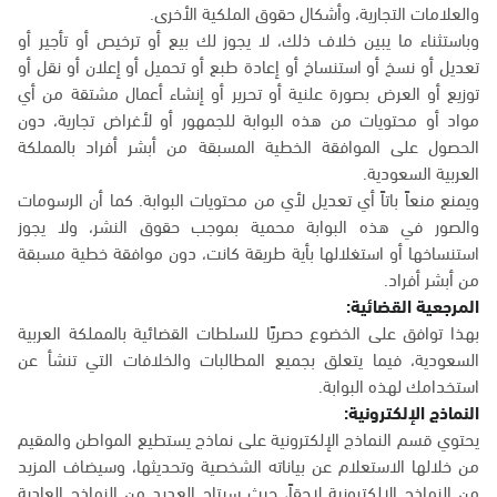
والعلامات التجارية، وأشكال حقوق الملكية الأخرى.
وباستثناء ما يبين خلاف ذلك، لا يجوز لك بيع أو ترخيص أو تأجير أو
تعديل أو نسخ أو استنساخ أو إعادة طبع أو تحميل أو إعلان أو نقل أو
توزيع أو العرض بصورة علنية أو تحرير أو إنشاء أعمال مشتقة من أي
مواد أو محتويات من هذه البوابة للجمهور أو لأغراض تجارية، دون
الحصول على الموافقة الخطية المسبقة من أبشر أفراد بالمملكة
العربية السعودية.
ويمنع منعاً باتاً أي تعديل لأي من محتويات البوابة. كما أن الرسومات
والصور في هذه البوابة محمية بموجب حقوق النشر، ولا يجوز
استنساخها أو استغلالها بأية طريقة كانت، دون موافقة خطية مسبقة
من أبشر أفراد.
المرجعية القضائية:
بهذا توافق على الخضوع حصريًا للسلطات القضائية بالمملكة العربية
السعودية، فيما يتعلق بجميع المطالبات والخلافات التي تنشأ عن
استخدامك لهذه البوابة.
النماذج الإلكترونية:
يحتوي قسم النماذج الإلكترونية على نماذج يستطيع المواطن والمقيم
من خلالها الاستعلام عن بياناته الشخصية وتحديثها، وسيضاف المزيد
من النماذج الإلكترونية لاحقاً، حيث سيتاح العديد من النماذج العادية