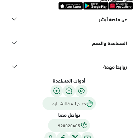
عن منصة أبشر
المساعدة والدعم
روابط مهمة
أدوات المساعدة
دعـــم لـــغـة الاشــــارة
تواصل معنا
920020405