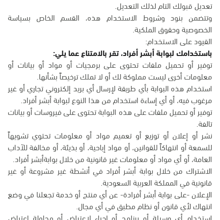
تعديل قبولك التام لذلك التعديل.
وتتضمن بنود وشروط الاستخدام هذه، القسم الخاص بسياسة
الخصوصية وحقوق الملكية.
القيود على الاستخدام:
باستخدامك لبوابة أبشر أفراد، تقر بالامتناع عما يلي:
توفير أو تحميل ملفات تحتوى على برمجيات أو مواد أو بيانات أو
معلومات أخرى ليست مملوكة لك أو لا تملك ترخيصاً بشأنها.
استخدام هذه البوابة بأي طريقة لإرسال أي بريد إلكتروني تجاري أو غير
مرغوب فيه، أو أي إساءة استخدام من هذا النوع لبوابة أبشر أفراد.
توفير أو تحميل ملفات على هذه البوابة تحتوى على فيروسات أو بيانات
تالفة.
نشر أو إعلان أو توزيع أو تعميم مواد أو معلومات تحتوي تشويهاً
للسمعة أو انتهاكاً للقوانين، أو مواد إباحية، أو بذيئة، أو مخالفة للآداب
العامة، أو أي مواد أو معلومات غير قانونية من خلال بوابةأبشر أفراد.
الاشتراك من خلال بوابة أبشر أفراد في أنشطة غير مشروعة أو غير
قانونية في المملكة العربية السعودية.
الإعلان -على بوابة أبشر أفرادة- عن أي منتج أو خدمة تجعلنا في وضع
انتهاك لأي قانون أو نظام مطبق في أي مجال.
استخدام أي وسيلة أو برنامج أو إجراء لاعتراض أو محاولة اعتراض