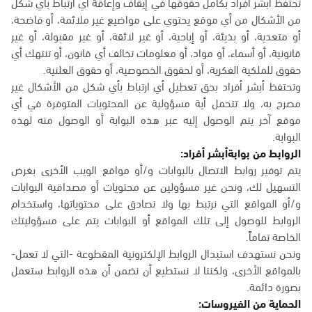
تحتفظ أبشر أفراد بكامل حقوقها في إيقاف وإعاقة أي ارتباط بأي شكل
من الأشكال من أي موقع يحتوي على مواضيع غير ملائمة، أو فاضحة،
أو متعدية، أو بذيئة، أو إباحية، أو غير لائقة، أو غير مقبولة، أو غير
قانونية، أو أسماء، أو مواد، أو معلومات تخالف أي قانون، أو تنتهك أي
حقوق للملكية الفكرية، أو لحقوق الخصوصية، أو حقوق العلنية.
وتحتفظ أبشر أفراد بحق تعطيل أي ارتباط بأي شكل من الأشكال غير
مصرح به، ولا تتحمل أية مسؤولية عن المحتويات المتوفرة في أي
موقع آخر يتم الوصول إليه عبر هذه البوابة أو الوصول منه لهذه
البوابة.
الروابط من بوابةأبشر أفراد:
يتم توفير روابط الاتصال بالبوابات و/أو مواقع الويب الأخرى بغرض
التسهيل لك، ونحن غير مسؤولين عن محتويات أو مصداقية البوابات
و/أو المواقع التي نرتبط بها ولا نصادق على محتوياتها، واستخدام
الروابط للوصول إلى تلك المواقع أو البوابات يتم على مسؤوليتك
الخاصة تماماً.
ونحن نستهدف استبدال الروابط الإلكترونية المقطوعة -التي لا تعمل-
بالمواقع الأخرى، ولكننا لا نستطيع أن نضمن أن هذه الروابط ستعمل
بصورة دائمة.
الحماية من الفيروسات: