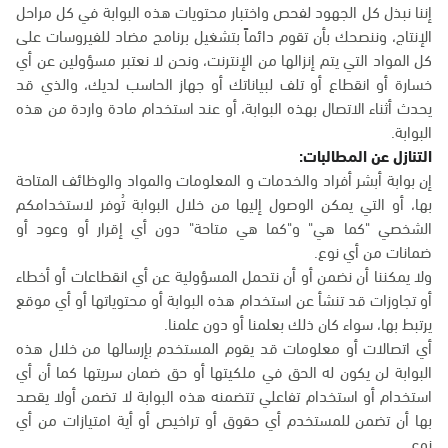
إننا نبذل كل الجهود لفحص واختبار محتويات هذه البوابة في كل مراحل
الإنتاج، وننصحك بأن تقوم دائماً بتشغيل برنامج مضاد للفيروسات على
كل المواد التي يتم إنزالها من الإنترنت، ونحن لا نعتبر مسؤولين عن أي
خسارة أو انقطاع أو تلف لبياناتك أو جهاز الحاسب لديك، والذي قد
يحدث أثناء الاتصال بهذه البوابة، أو عند استخدام مادة واردة من هذه
البوابة.
التنازل عن المطالبات:
إن بوابة أبشر أفراد والخدمات و المعلومات والمواد والوظائف المتاحة
بها، أو التي يمكن الوصول إليها من خلال البوابة تُوفر لاستخدامكم
الشخصي "كما هي" و"كما هي متاحة" دون أي إقرار أو وعود أو
ضمانات من أي نوع.
ولا يمكننا أن نضمن أو أن نتحمل المسؤولية عن أي انقطاعات أو أخطاء
أو تجاوزات قد تنشأ عن استخدام هذه البوابة أو محتوياتها أو أي موقع
يرتبط بها، سواء كان ذلك بعلمنا أو دون علمنا.
أي اتصالات أو معلومات قد يقوم المستخدم بإرسالها من خلال هذه
البوابة لن يكون له الحق في ملكيتها أو حق ضمان سريتها كما أن أي
استخدام أو استخدام تفاعلي تتضمنه هذه البوابة لا تضمن أولا يقصد
بها أن تضمن للمستخدم أي حقوق أو تراخيص أو أية امتيازات من أي
نوع.