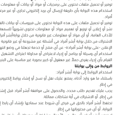
توفير أو تحميل ملفات تحتوى على برمجيات أو مواد أو بيانات أو معلومات 
استخدام هذه البوابة بأي طريقة لإرسال أي بريد إلكتروني تجاري أو غير مرغ
أفراد.
توفير أو تحميل ملفات على هذه البوابة تحتوى على فيروسات أو بيانات تالف
نشر أو إعلان أو توزيع أو تعميم مواد أو معلومات تحتوي تشويهاً للسمعة أو 
للآداب العامة، أو أي مواد أو معلومات غير قانونية من خلال بوابةأبشر أفرا
الاشتراك من خلال بوابة أبشر أفراد في أنشطة غير مشروعة أو غير قانونية 
الإعلان -على بوابة أبشر أفرادة- عن أي منتج أو خدمة تجعلنا في وضع ان
استخدام أي وسيلة أو برنامج أو إجراء لاعتراض أو محاولة اعتراض التشغيل ال
القيام بأي إجراء يفرض حملاً غير معقول أو كبير بصورة غير مناسبة على البنية 
الروابط من وإلى بوابتنا
استخدام الروابط إلى بوابة أبشر أفراد:
باستثناء ما هو وارد أدناه، يمتنع عليك نقل أو نسخ أو إنشاء روابط إلكترون
في إطار.
يجب عليك تقديم طلب محدد، والحصول على موافقة أبشر أفراد قبل إنشاء رو
في إطار، أو الاشتراك في أية نشاطات مماثلة.
تحتفظ أبشر أفراد بالحق في فرض أي شروط عند سماحها بإنشاء أي رابط إل
البوابة، أو أي من محتوياتها في إطار.
لا تعتبر أبشر أفراد بأي حال من الأحوال مشاركة أو مرتبطة بأي شكل كان 