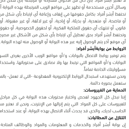
وسائل أخرى مستخدمة أو تظهر على مواقع الويب المرتبطة بهذه البوابة أو
تحتفظ أبشر أفراد بكامل حقوقها في إيقاف وإعاقة أي ارتباط بأي شكل م
أو فاضحة، أو متعدية، أو بذيئة، أو إباحية، أو غير لائقة، أو غير مقبولة، 
قانون، أو تنتهك أي حقوق للملكية الفكرية، أو لحقوق الخصوصية، أو حقوق 
وتحتفظ أبشر أفراد بحق تعطيل أي ارتباط بأي شكل من الأشكال غير مصرح 
أي موقع آخر يتم الوصول إليه عبر هذه البوابة أو الوصول منه لهذه البوابة.
الروابط من بوابةأبشر أفراد:
يتم توفير روابط الاتصال بالبوابات و/أو مواقع الويب الأخرى بغرض ال
البوابات و/أو المواقع التي نرتبط بها ولا نصادق على محتوياتها، واستخدا
مسؤوليتك الخاصة تماماً.
ونحن نستهدف استبدال الروابط الإلكترونية المقطوعة -التي لا تعمل- بالمو
ستعمل بصورة دائمة.
الحماية من الفيروسات:
إننا نبذل كل الجهود لفحص واختبار محتويات هذه البوابة في كل مراحل ا
للفيروسات على كل المواد التي يتم إنزالها من الإنترنت، ونحن لا نعتبر م
الحاسب لديك، والذي قد يحدث أثناء الاتصال بهذه البوابة، أو عند استخدام 
التنازل عن المطالبات:
إن بوابة أبشر أفراد والخدمات و المعلومات والمواد والوظائف المتاحة ب