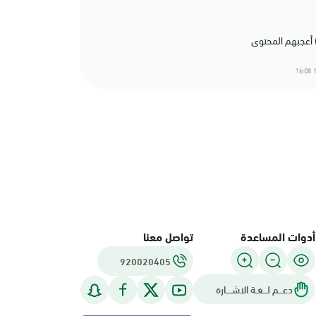
1
أدوات المساعدة
تواصل معنا
920020405
دعـــم لـــغـة الاشــــارة