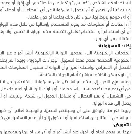
لاستخدامكم الشخصي "كما هي" و"كما هي متاحة" دون أي إقرار أو وعود أ
ولا يمكننا أن نضمن أو أن نتحمل المسؤولية عن أي انقطاعات أو أخطاء أو 
أو أي موقع يرتبط بها، سواء كان ذلك بعلمنا أو دون علمنا.
أي اتصالات أو معلومات قد يقوم المستخدم بإرسالها من خلال هذه البواب
أن أي استخدام أو استخدام تفاعلي تتضمنه هذه البوابة لا تضمن أولا ي
امتيازات من أي نوع.
إخلاء المسؤولية:
الخدمات الإلكترونية التي تقدمها البوابة الإلكترونية أبشر أفراد عبر
الحكومية المختلفة تقدم فقط لتسهيل الإجراءات اليدوية؛ وبهذا تقر بعل
للتدخل أو الاعتراض بواسطة الغير، وأن البوابة لا تستبدل المعلومات المت
الإدارية يمكن اتخاذها مباشرة أمام الجهات المختصة.
وعليه، فإن اللجوء إلى هذه البوابة يظل على مسؤوليتك الخاصة، ونحن لا 
من أي نوع قد تتكبده بسبب استخدامك أو زيارتك للبوابة، أو اعتمادك على أي
في التشغيل، أو تعثر الاتصال، أو مشاكل الدخول إلى شبكة الإنترنت، أو 
يدخل إلى هذه البوابة.
وبهذا تقر هنا وتوافق على أن وسيلتكم الحصرية والوحيدة لعلاج أي ض
البوابة هي الامتناع عن استخدامها أو الدخول إليها أو عدم الاستمرار في ذ
التعويض:
بهذا تقر بعدم اتخاذ أي إجراء ضد أبشر أفراد أو أي من إدارتها وتعويضها