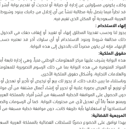
وكلاء يكونون مسؤولين عن إدارة أو صيانة أو تحديث أو تقديم بوابة أبشر 
قد تطرأ فيما يتصل بأية مطالبة تنشأ عن أي إخلال من جانبك ببنود وشروط ا
العربية السعودية أو المكان الذي تقيم فيه.
إنهاء الاستخدام :
يجوز لنا وحسب تقديرنا المطلق إنهاء أو تقييد أو إيقاف حقك في الدخول
ذلك مخالفة شروط وبنود الاستخدام أو أي سلوك آخر قد نعتبره حسب تقد
الإنهاء، فإنه لن يكون مصرحاً لك بالدخول إلى هذه البوابة.
حقوق الملكية:
هذه البوابة يشرف عليها مركز المعلومات الوطني فنياً، وهي إدارة تابعة أبش
المواد المتوفرة في هذه البوابة بما في ذلك الرسوم التصويرية للمعلو
والعلامات التجارية، وأشكال حقوق الملكية الأخرى.
وباستثناء ما يبين خلاف ذلك، لا يجوز لك بيع أو ترخيص أو تأجير أو تعديل أ
أو توزيع أو العرض بصورة علنية أو تحرير أو إنشاء أعمال مشتقة من أي مواد
دون الحصول على الموافقة الخطية المسبقة من أبشر أفراد بالمملكة العربي
ويمنع منعاً باتاً أي تعديل لأي من محتويات البوابة. كما أن الرسومات وا
استنساخها أو استغلالها بأية طريقة كانت، دون موافقة خطية مسبقة من أب
المرجعية القضائية:
بهذا توافق على الخضوع حصريًا للسلطات القضائية بالمملكة العربية السعو
عن استخدامك لهذه البوابة.