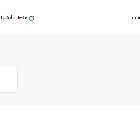
منصات أبشر ا
مات