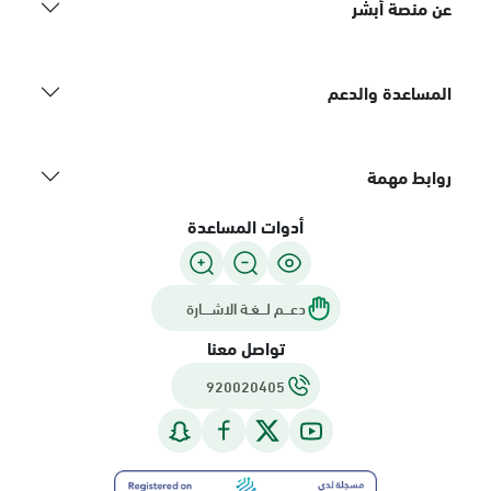
عن منصة أبشر
المساعدة والدعم
روابط مهمة
أدوات المساعدة
دعـــم لـــغـة الاشــــارة
تواصل معنا
920020405