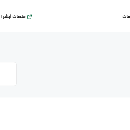
منصات أبشر ا
مات