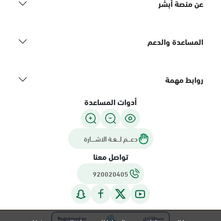
عن منصة أبشر
المساعدة والدعم
روابط مهمة
أدوات المساعدة
دعـــم لـــغـة الاشــــارة
تواصل معنا
920020405