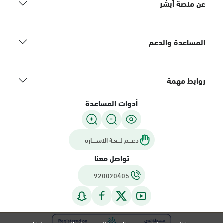
عن منصة أبشر
المساعدة والدعم
روابط مهمة
أدوات المساعدة
دعـــم لـــغـة الاشــــارة
تواصل معنا
920020405