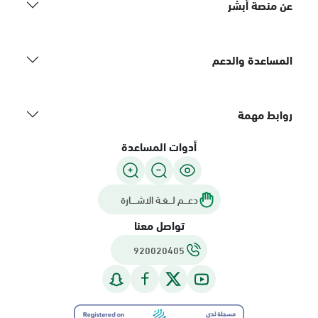
عن منصة أبشر
المساعدة والدعم
روابط مهمة
أدوات المساعدة
دعـــم لـــغـة الاشــــارة
تواصل معنا
920020405