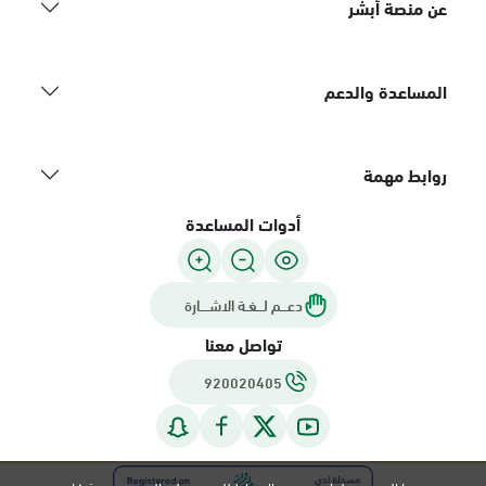
عن منصة أبشر
المساعدة والدعم
روابط مهمة
أدوات المساعدة
دعـــم لـــغـة الاشــــارة
تواصل معنا
920020405