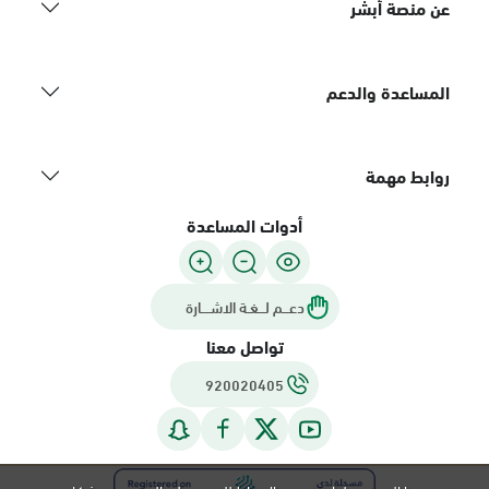
عن منصة أبشر
المساعدة والدعم
روابط مهمة
أدوات المساعدة
دعـــم لـــغـة الاشــــارة
تواصل معنا
920020405