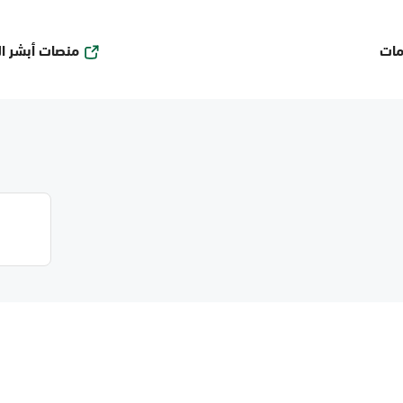
منصات أبشر ا
مات