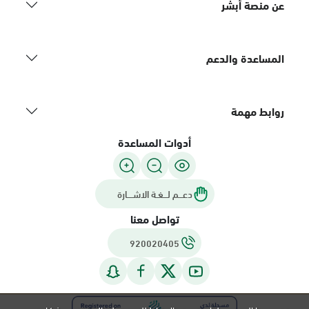
عن منصة أبشر
المساعدة والدعم
روابط مهمة
أدوات المساعدة
دعـــم لـــغـة الاشــــارة
تواصل معنا
920020405