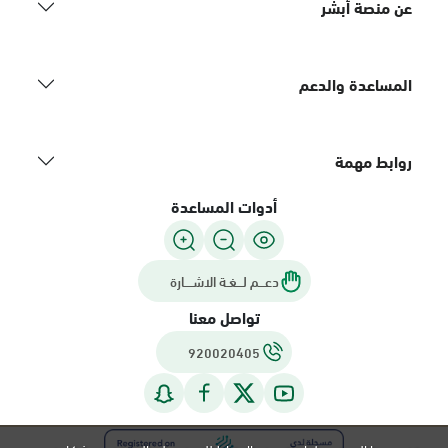
عن منصة أبشر
المساعدة والدعم
روابط مهمة
أدوات المساعدة
دعـــم لـــغـة الاشــــارة
تواصل معنا
920020405