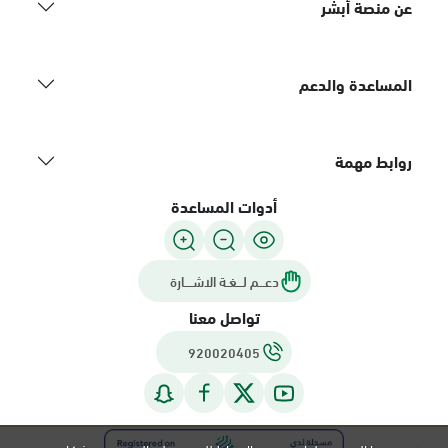
عن منصة أبشر
المساعدة والدعم
روابط مهمة
أدوات المساعدة
دعـــم لـــغـة الاشــــارة
تواصل معنا
920020405