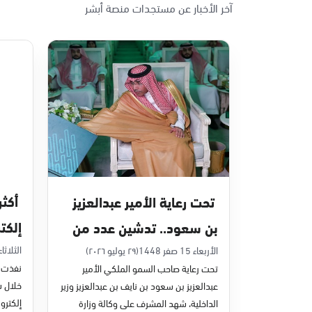
آخر الأخبار عن مستجدات منصة أبشر
تحت رعاية الأمير عبدالعزيز
إلكت
بن سعود.. تدشين عدد من
في يون
مشاريع التحول الرقمي
الثلاثاء 7 صفر 48
الأربعاء 15 صفر 1448
(٢٩ يوليو ٢٠٢٦)
نفذت م
تحت رعاية صاحب السمو الملكي الأمير
والخدمات الإلكترونية
عبدالعزيز بن سعود بن نايف بن عبدالعزيز وزير
للأحوال المدنية
إلكترون
الداخلية، شهد المشرف على وكالة وزارة