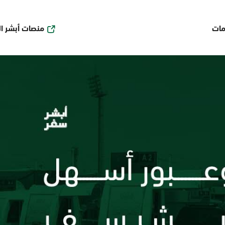
منصات أبشر ا
مات