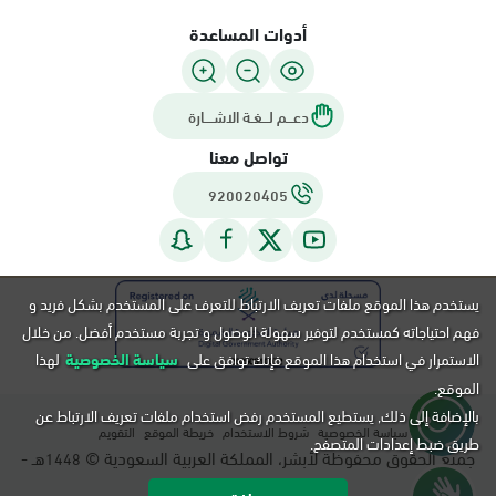
أدوات المساعدة
دعـــم لـــغـة الاشــــارة
تواصل معنا
920020405
يستخدم هذا الموقع ملفات تعريف الارتباط للتعرف على المستخدم بشكل فريد و
فهم احتياجاته كمستخدم لتوفير سهولة الوصول و تجربة مستخدم أفضل. من خلال
الاستمرار في استخدام هذا الموقع فإنك توافق على
سياسة الخصوصية
لهذا
الموقع.
بالإضافة إلى ذلك, يستطيع المستخدم رفض استخدام ملفات تعريف الارتباط عن
سياسة الخصوصية
شروط الاستخدام
خريطة الموقع
التقويم
طريق ضبط إعدادات المتصفح.
جميع الحقوق محفوظة لأبشر، المملكة العربية السعودية ©
هـ -
1448
م.
2026