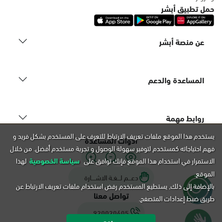
التوجه للموقع
حمل تطبيق أبشر
عن منصة أبشر
الدمام, فرع موبايلي - شارع أبو بكر
الصديق، الشولة، الدمام
السبت - الخميس (09:00-23:00)
المساعدة والدعم
الجمعة (16:00-23:00)
التوجه للموقع
روابط مهمة
الدمام, فرع موبايلي-91 مقابل شركة
يستخدم هذا الموقع ملفات تعريف الارتباط للتعرف على المستخدم بشكل فريد و
أدوات المساعدة
تويوتا، الدمام
فهم احتياجاته كمستخدم لتوفير سهولة الوصول و تجربة مستخدم أفضل. من خلال
السبت - الخميس (09:00-23:00)
الاستمرار في استخدام هذا الموقع فإنك توافق على
سياسة الخصوصية
لهذا
الجمعة (16:00-23:00)
الموقع.
التوجه للموقع
دعـــم لـــغـة الاشــــارة
بالإضافة إلى ذلك, يستطيع المستخدم رفض استخدام ملفات تعريف الارتباط عن
تواصل معنا
طريق ضبط إعدادات المتصفح.
920020405
الدمام, فرع موبايلي-42 شارع أمام