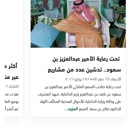
الدمام, الدمام - بنده حي أحد
الأحد - الخميس (08:00-14:30)
التوجه للموقع
الدمام, الدمام - الغرفة التجارية
الأحد - الخميس (08:00-14:30)
تحت رعاية الأمير عبدالعزيز بن
التوجه للموقع
سعود.. تدشين عدد من مشاريع
عبر منصة 
التحول الرقمي والخدمات الإلكترونية
الأربعاء 15 صفر 1448
(٢٩ يوليو ٢٠٢٦)
الدمام, الدمام - بنده - حي الشاطئ
الثلاثاء 7 صفر 1448
تحت رعاية صاحب السمو الملكي الأمير عبدالعزيز بن
للأحوال المدنية
الأحد - الخميس (08:00-14:30)
سعود بن نايف بن عبدالعزيز وزير الداخلية، شهد المشرف
نفذت منصة وز
التوجه للموقع
على وكالة وزارة الداخلية للأحوال المدنية المكلّف اللواء
الدكتور صالح بن سعد المربع
المزيد...
عبر أبشر أفرا
الدمام, الدمام - بنده ضاحية الملك فهد
الأحد - الخميس (08:00-14:30)
التوجه للموقع